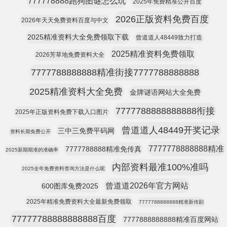
777778888跑狗图谜怎么玩
2025年免费精准公开百度
2026正版资料免费百度
2026年天天免费资料百度与中文
2025精准资料大全免费领取下载
曾道道人48449致力打造
2025精准资料免费领取
2026芳草地免费资料大全
7777788888888精准街接7777788888888
2025精准资料大全免费
金牌谜语网站大全免费
7777788888888888衔接
2025年正版资料免费下载入口图片
曾道道人48449开奖记录
三中三免费平码网
资料长期免费公开
7777778888888精准
7777788888精准免传真
2025新期期准的准确率
内部资料最准100%准吗
2025全年免费资料杳询方法是什么呢
曾道道2026年官方网站
600图库兔费2025
2025年精准免费资料大全最新免费领取
7777788888888精准新传剧
77777788888888888百度
7777888888888精准百度网站