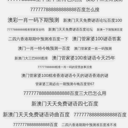
777777888888888888百度怎么搜
澳彩一肖一码下期预测
新澳门天天免费谜语论坛百度100
新澳门天天免费谜语百度论坛
7777888888精准管家安全吗
新澳一下期预测百度
澳门管家婆100谜语答案
二四六香港期期中预测准百度一下
澳门一肖一特今晚预测一百度
澳门管家婆一肖一码预测
澳门管家婆100准谜语今天25年
新澳门大三巴600图库
7777788888精准一肖一码的背景故事没查
澳门管家婆100精准香港谜语今天的谜语香港的谜
管家婆三期必出一期预测今晚百度管67
777777888888888888百度三大巴怎么用
新澳门天天免费谜语四七百度
新澳门天天免费谜语诗曲百度
77777788888888888百度
7777778888888888百度
二四六香港期期中预测准百度准不准