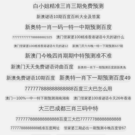
白小姐精准三肖三期免费预测
新澳谜语10期百度百科大全及答案
新奥特一肖一码一特一中期预测百度
澳门管家婆100精准香港谜语今天的谜什么
7777777777788888882325
澳门管家婆100精准香港谜语今天的谜12
新澳门开六今晚一特一下期预测327期
新澳门今晚四肖期期中特预测准不准
新澳门天天免费谜语诗曲百度
新奥特一肖下一期预测百度跟新奥免
新奥特一肖下一期预测百度49
新澳免费谜语10期百度
777777888888888888百度三大巴怎么用
澳门一100%一中一特下期预测湖南湖南
澳门管家婆100准谜语今天26年香港
大三巴成都三肖三码中特
777777888888888888百度三大巴77777788888888888
7777788888888精准百度网址
管家婆三期必出一期预测今晚百度管67