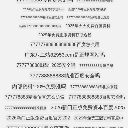
7777788888888靠谱吗评价
2026新门正版免费资本安全吗一
新澳2026年正版免费资料免费
7777888888888精准百度安全吗
7777888888888新传是什么意思
2025年天天免费百度资料
新疆777788888888888888是啥
2025年免费正版资料获取途径
777777888888888888百度怎么用
广东八二站82953ccm是正规网站吗
7777788888精准2025安全吗
7777788888是嘛意思
777788888888精准百度安全吗
内部资料100%免费准吗
777788888888精准的来源
777778888精准传真怎么防骗
7777888888888百度安全吗
2026新门正版免费资本百度2025
77778888888888精准百度
2026新门正版免费百度官方202
2025年免费正版资料百度中