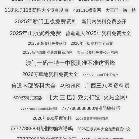
118论坛118资料大全3百度百
481111横富网
大三巴一尚一特
2025年新门正版免费资料
新门内资料免费公开
2025年正版资料免费
曾道道人2025年资料免费大全
2025正版资料免费获取
2026年正版资料大全百文
2025新港期期准最准最新消息
大三巴资料免费公开网站
澳门一码一特一中预测准不准访雷锋
2026芳草地资料免费大全
77777788888王中王含义
曾道内部资料大全
广西三八网资料员
49资汛网
【大.三.巴】致力打造_火热全网!
600资料完整版
7777888888888精准防骗技巧
7777788888888精准精疆
2026年800图库资料
2025天天正版资料百度
7777788888精准防骗靠谱吗
2026正版资料大全免费百度中文