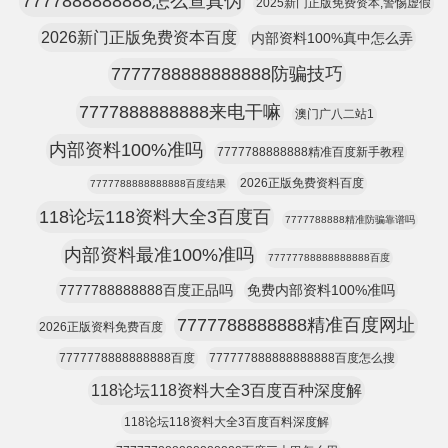
7777888888888怎么查真伪
2025新门正版免费资本,警惕虚假
2026新门正版免费资本百度
内部资料100%真中怎么弄
7777788888888888防骗技巧
7777888888888来电干嘛
澳门广八二站1
内部资料100%准吗
7777788888888精准百度新手教程
2026正版免费资料百度
7777788888888888百度结果
118论坛118资料大全3百度百
7777788888精准防骗靠谱吗
内部资料最准100%准吗
77777788888888888百度
7777788888888百度正品吗
免费内部资料100%准吗
7777788888888精准百度网址
2026正版资料免费百度
7777778888888888百度
777777888888888888百度怎么搜
118论坛118资料大全3百度百种深度解
118论坛118资料大全3百度百料深度解