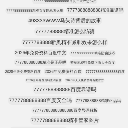
777777888888888888百度三大巴怎么用
7777888888888精准靠谱吗
7777888888888精准百度网站怎么用
493333WWW马头诗背后的故事
7777788888精准怎么防骗
7777788888新奥精准减肥效果怎么样
2026年免费资料百度中文
777788888888精准防骗技巧
777788888888精准是正品吗
芳草地资料免费正版大全百度
2026年免费资料百度
2025年天免费资料百度
7777788888888888百度
2026全年免费资料查询百度
2026年天天免费资料百度官方
7777788888888百度靠谱吗
7777788888888百度安全吗
77778888888精准正品吗
777777888888888888百度号码解析
7777788888888精准管家图片