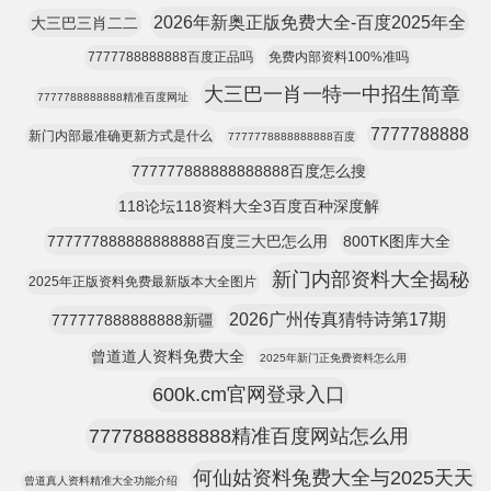
2026年新奥正版免费大全-百度2025年全
大三巴三肖二二
7777788888888百度正品吗
免费内部资料100%准吗
大三巴一肖一特一中招生简章
7777788888888精准百度网址
7777788888
新门内部最准确更新方式是什么
7777778888888888百度
777777888888888888百度怎么搜
118论坛118资料大全3百度百种深度解
777777888888888888百度三大巴怎么用
800TK图库大全
新门内部资料大全揭秘
2025年正版资料免费最新版本大全图片
2026广州传真猜特诗第17期
777777888888888新疆
曾道道人资料免费大全
2025年新门正免费资料怎么用
600k.cm官网登录入口
7777888888888精准百度网站怎么用
何仙姑资料兔费大全与2025天天
曾道真人资料精准大全功能介绍