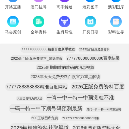
开奖直播
澳门挂牌
高手解迷
港彩图库
澳彩图库
马会原创
全年资料
生肖属性
开奖日期
彩料世界
7777788888888精准百度新手教程
2025新门正版免费资本
7777788888888888百度结果
2025新门正版免费资本_警惕虚假
2025新期期准的准确的消息视频
2025年天天免费资料百度官力重点解读
2026正版免费资料百度
7777788888888精准百度网站
一肖一中一特一中预测准不准
大三巴资料免费大全
一码一特一中下期号码预测最新
奥门一肖一特一码精准预测
600正版图库免费
777777778888888888精准
2025年精准资料获取渠道
2026免费正版资料大全