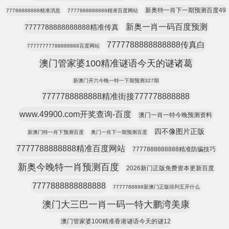
新奥特一肖下一期预测百度49
77788888888精准消息
7777888888888精准百度网站
新奥一肖一码百度预测
7777788888888888精准传真
7777788888888888传真白
77777777788888888百度网站
澳门管家婆100精准谜语今天的谜诸葛
新澳门开六今晚一特一下期预测327期
7777788888888精准街接777778888888
www.49900.com开奖查询-百度
澳门一肖一特今晚预测资料
四不像图片正版
新澳门特一肖下预测百度
奥门一肖下一期预测百度
7777788888888精准百度网站
7777888888888精准防骗技巧
新奥今晚特一肖预测百度
2026新门正版免费资本更新百度
7777888888888888
7777788888新澳门正版排列五开什么
澳门大三巴一肖一码一特大鹏湾美康
澳门管家婆100精准香港谜语今天的谜12