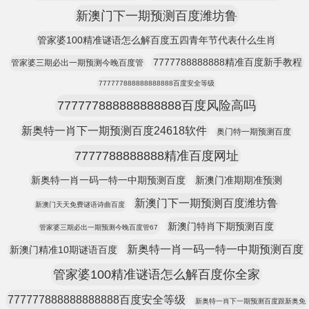
新澳门下一期预测百度潍坊鲁
管家婆100精准谜语怎么解百度五四青年节代表什么生肖
7777788888888精准百度新手教程
管家婆三期必出一期预测今晚百度管
777777888888888888百度安全等级
777777888888888888百度风险高吗
新奥特一肖下一期预测百度24618软件
奥门特一期预测百度
7777788888888精准百度网址
新奥特一肖一码一特一中期预测百度
新澳门准期期准预测
新澳门下一期预测百度潍坊鲁
新澳门天天免费谜语诗曲百度
新澳门特肖下期预测百度
管家婆三期必出一期预测今晚百度管67
新奥特一肖一码一特一中期预测百度
新澳门精准10期谜语百度
管家婆100精准谜语怎么解百度你全家
777777888888888888百度安全等级
新奥特一肖下一期预测百度跟新奥免